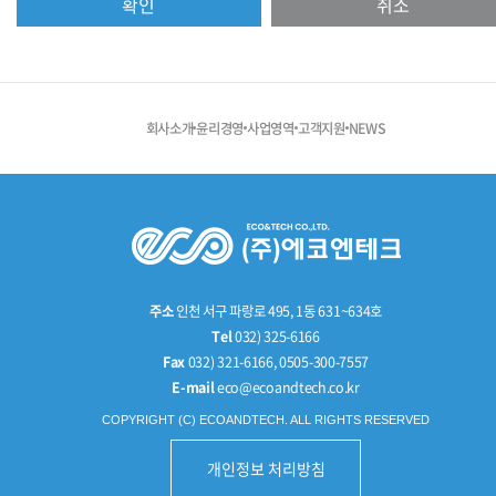
확인
취소
열람하거나 정정하실 수 있습니다. 개인정보 열람 및
정정을 하고자 할 경우에는 <회원정보수정>을 클릭하여
직접 열람 또는 정정하거나 개인정보관리책임자에게 E-
mail로 연락하시면 조치하여 드립니다.
회사소개
윤리경영
사업영역
고객지원
NEWS
귀하가 개인정보의 오류에 대한 정정을 요청한 경우,
정정을 완료하기 전까지 당해 개인정보를 이용하지
않습니다.
[개인정보 수집, 이용, 제공에 대한 동의철회]
회원가입 등을 통해 개인정보의 수집, 이용, 제공에 대해
귀하께서 동의하신 내용을 귀하는 언제든지 철회할 수
주소
인천 서구 파랑로 495, 1동 631~634호
있습니다. 동의철회는 웹사이트 및
Tel
032) 325-6166
개인정보관리책임자에게 E-mail 등으로 연락하시면 즉시
Fax
032) 321-6166, 0505-300-7557
E-mail
eco@ecoandtech.co.kr
개인정보의 삭제 등 필요한 조치를 하겠습니다.
[개인정보의 보유기간 및 이용기간]
COPYRIGHT (C) ECOANDTECH. ALL RIGHTS RESERVED
귀하의 개인정보는 다음과 같이 개인정보의 수집목적 또는
개인정보 처리방침
제공받은 목적이 달성되면 파기됩니다.